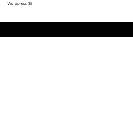
Wordpress
(5)
Parlons-nous
+33 (0)673 790 225
badpixel08@gmail.com
Infos +